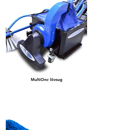
MultiOne lövsug