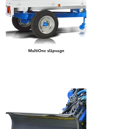
MultiOne släpvagn