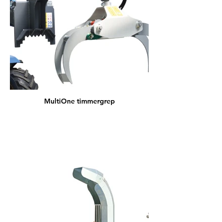
MultiOne timmergrep