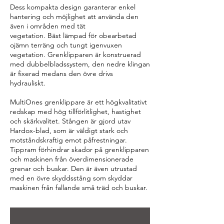
Dess kompakta design garanterar enkel
hantering och möjlighet att använda den
även i områden med tät
vegetation. Bäst lämpad för obearbetad
ojämn terräng och tungt igenvuxen
vegetation. Grenklipparen är konstruerad
med dubbelbladssystem, den nedre klingan
är fixerad medans den övre drivs
hydrauliskt.
MultiOnes grenklippare är ett högkvalitativt
redskap med hög tillförlitlighet, hastighet
och skärkvalitet. Stången är gjord utav
Hardox-blad, som är väldigt stark och
motståndskraftig emot påfrestningar.
Tippram förhindrar skador på grenklipparen
och maskinen från överdimensionerade
grenar och buskar. Den är även utrustad
med en övre skyddsstång som skyddar
maskinen från fallande små träd och buskar.