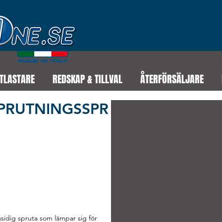
TLASTARE
REDSKAP & TILLVAL
ÅTERFÖRSÄLJARE
PRUTNINGSSPR
idig spruta som lämpar sig för