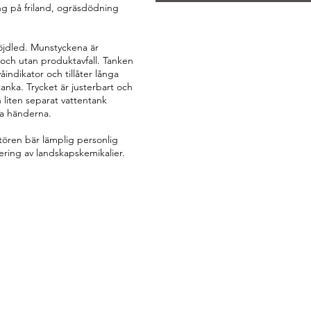
ng på friland, ogräsdödning
höjdled. Munstyckena är
t och utan produktavfall. Tanken
ndikator och tillåter långa
anka. Trycket är justerbart och
n liten separat vattentank
ta händerna.
ren bär lämplig personlig
ering av landskapskemikalier.