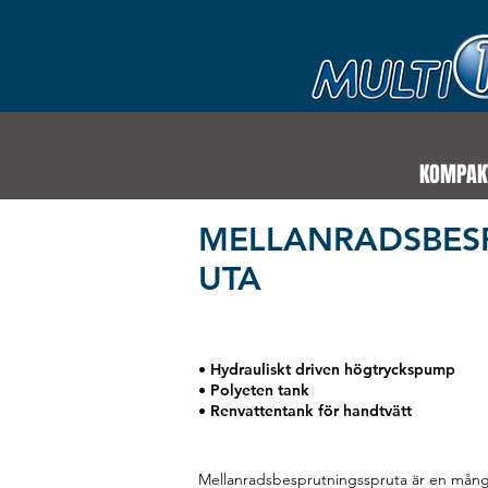
KOMPAK
MELLANRADSBES
UTA
• Hydrauliskt driven högtryckspump
• Polyeten tank
• Renvattentank för handtvätt
Mellanradsbesprutningsspruta är en mångs