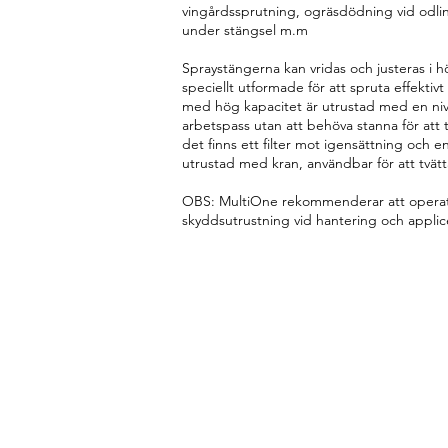
vingårdssprutning, ogräsdödning vid odli
under stängsel m.m
Spraystängerna kan vridas och justeras i 
speciellt utformade för att spruta effektiv
med hög kapacitet är utrustad med en nivåi
arbetspass utan att behöva stanna för att t
det finns ett filter mot igensättning och e
utrustad med kran, användbar för att tvät
OBS: MultiOne rekommenderar att operatö
skyddsutrustning vid hantering och applic