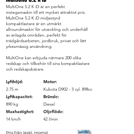
MultiOne 5.2 K iD är en perfekt
instegsmaskin till ett mycket attraktivt pris.
MultiOne 5.2 K iD midjestyrd
kompaktlastare är en utmärkt
allroundmaskin för utveckling och underhåll
av anlagda områden, perfekt för
trädgårdsarbeten, jordbruk, privat och lätt
yrkesmässig användning.
MultiOne kan erbjuda närmare 200 olika
redskap och tillbehör till sina kompaktlastare
och redskapsbärare.
Lyfthöjd:
Motor:
2.75 m
Kubota D902 - 3 cyl. 898cc
Lyftkapacitet:
Bränsle:
890 kg
Diesel
Maxhastighet:
Oljeflöde:
14 km/h
42 l/min
Pris från (exkl. moms)