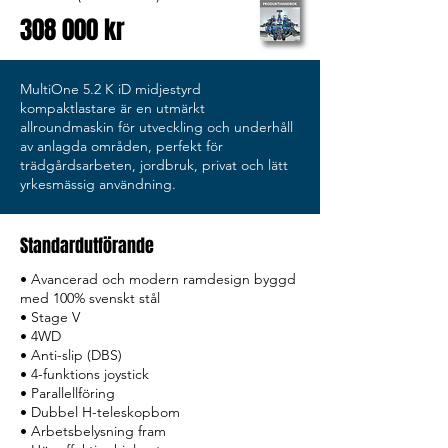
308 000 kr
MultiOne 5.2 K iD midjestyrd
kompaktlastare är en utmärkt
allroundmaskin för utveckling och underhåll
av anlagda områden, perfekt för
trädgårdsarbeten, jordbruk, privat och lätt
yrkesmässig användning.
Standardutförande
• Avancerad och modern ramdesign byggd
med 100% svenskt stål
• Stage V
• 4WD
• Anti-slip (DBS)
• 4-funktions joystick
• Parallellföring
• Dubbel H-teleskopbom
• Arbetsbelysning fram