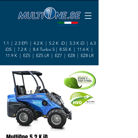
1.1
|
2.3 EFI
|
4.2 K
|
5.2 K
iD |
5.3 K iD
|
6.3
iDS
|
7.2 K
|
8.4 Turbo S
|
8.5S K
|
11.6 K
|
11.9 K
|
EZ5
|
EZ5 LR
|
EZ7
|
EZ8
|
EZ8 LR
MultiOne 5.2 K iD