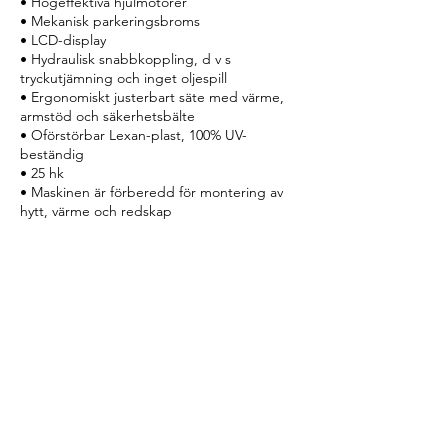
• Högeffektiva hjulmotorer
• Mekanisk parkeringsbroms
• LCD-display
• Hydraulisk snabbkoppling, d v s
tryckutjämning och inget oljespill
• Ergonomiskt justerbart säte med värme,
armstöd och säkerhetsbälte
• Oförstörbar Lexan-plast, 100% UV-
beständig
• 25 hk
• Maskinen är förberedd för montering av
hytt, värme och redskap